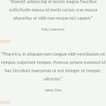
“Blandit adipiscing id iaculis magna faucibus
t
é
sollicitudin massa id morbi cursus cras massa
4
phasellus ut nibh non neque nisi sapien.”
.
8
Katy Lawrence
s
u
N





r
o
5
“Pharetra, in aliquam nam congue nibh vestibulum sit
t
é
tempus vulputate tempor, rhoncus ornare euismod id
4
hac tincidunt maecenas ut est integer ut tempor,
.
ultricies.”
9
s
James Doe
u
r
N





5