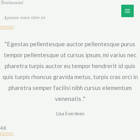
Testimonial
Aller
au
Ajoutez votre titre ici
contenu
N





o
"Egestas pellentesque auctor pellentesque purus
t
é
tempor pellentesque ut cursus ipsum, mi varius nec
4
pharetra turpis auctor eu tempor hendrerit id quis
.
quis turpis rhoncus gravida metus, turpis cras orci in
8
pharetra semper facilisi nibh cursus elementum
s
u
venenatis ."
r
5
Lisa Everdeen
4.8
N




