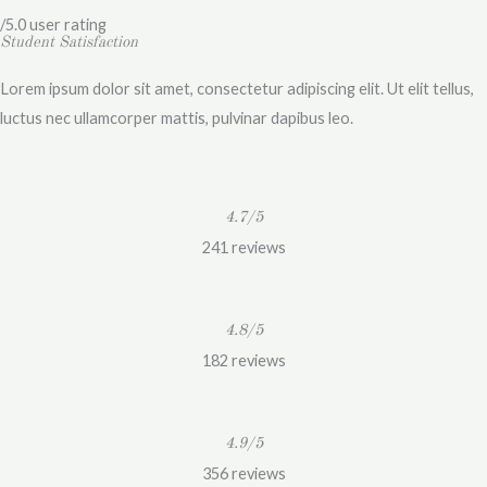
o
/5.0 user rating
t
Student Satisfaction
é
Lorem ipsum dolor sit amet, consectetur adipiscing elit. Ut elit tellus,
4
luctus nec ullamcorper mattis, pulvinar dapibus leo.
.
8
s
u
4.7/5
r
241 reviews
5
4.8/5
182 reviews
4.9/5
356 reviews