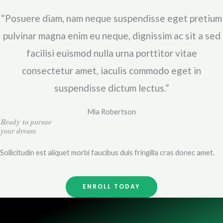
o
“Posuere diam, nam neque suspendisse eget pretium
t
é
pulvinar magna enim eu neque, dignissim ac sit a sed
4
facilisi euismod nulla urna porttitor vitae
.
consectetur amet, iaculis commodo eget in
6
s
suspendisse dictum lectus.”
u
Mia Robertson
r
Ready to pursue
5
your dream
Sollicitudin est aliquet morbi faucibus duis fringilla cras donec amet.
ENROLL TODAY