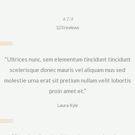
4.7/5
123 reviews
N





o
“Ultrices nunc, sem elementum tincidunt tincidunt
t
é
scelerisque donec mauris vel aliquam mus sed
4
molestie urna erat sit pretium nullam velit lobortis
.
proin amet et.”
6
s
Laura Kyle
u
r
N





5
o